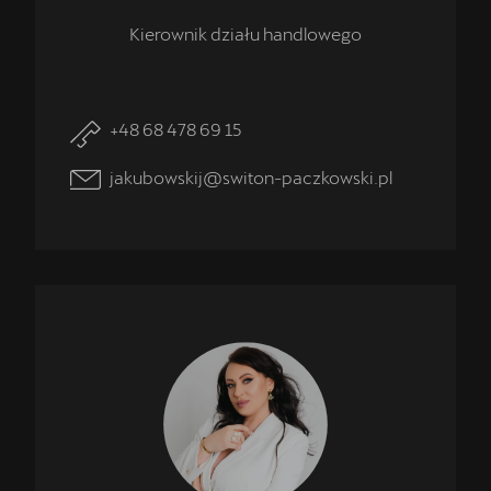
Kierownik działu handlowego
+48 68 478 69 15
jakubowskij@switon-paczkowski.pl