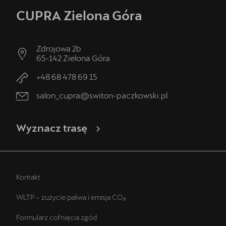
CUPRA Zielona Góra
Zdrojowa 2b
65-142
Zielona Góra
+48 68 478 69 15
salon_cupra@switon-paczkowski.pl
Wyznacz trasę
Kontakt
WLTP – zużycie paliwa i emisja CO₂
Formularz cofnięcia zgód