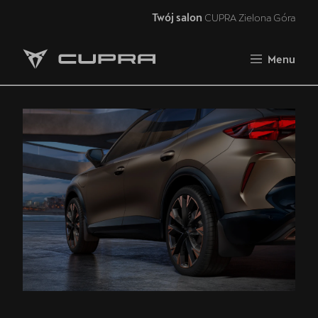
Twój salon
CUPRA Zielona Góra
Zamknij
Menu
Strona główna
Oferta i aktualności
Samochody dostępne od ręki
5 lat gwarancji
Finansowanie
Serwis
Oryginalne części zamienne
Akcesoria CUPRA