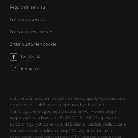
Regulamin serwisu
Polityka prywatności
Polityka plików cookie
Zmiana ustawień cookie
Facebook
Instagram
Od 1 września 2018 r. wszystkie nowe pojazdy wprowadzane
do obrotu w Unii Europejskiej muszą być badane i
homologowane zgodnie z procedurą WLTP określoną w
rozporządzeniu Komisji (UE) 2017/1151. WLTP zapewnia
bardziej rygorystyczne warunki badania i bardziej realistyczne
wartości zużycia paliwa i emisji CO2 w porównaniu do
stosowanej to tej pory metody NEDC. Prezentowane dane