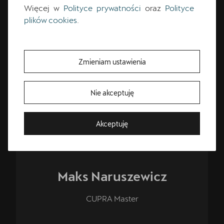
Więcej w
Polityce prywatności
oraz
Polityce
plików cookies
.
CUPRA Master
Zmieniam ustawienia
Nie akceptuję
Bezpłatna jazda próbna
Akceptuję
Przetestuj model z wybranym silnikiem i skrzynią biegów
Maks
Naruszewicz
CUPRA Master