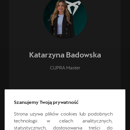
Katarzyna
Badowska
CUPRA Master
+48 68 478 69 15
Szanujemy Twoją prywatność
rogowiczk@switon-paczkowski.pl
Strona używa plików cookies lub podobnych
technologii w celach analitycznych,
statystycznych, dostosowania treści do