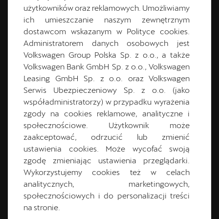
użytkowników oraz reklamowych. Umożliwiamy
CUPRA Master
ich umieszczanie naszym zewnętrznym
dostawcom wskazanym w Polityce cookies.
Administratorem danych osobowych jest
Volkswagen Group Polska Sp. z o.o., a także
Volkswagen Bank GmbH Sp. z o.o., Volkswagen
Leasing GmbH Sp. z o.o. oraz Volkswagen
Serwis Ubezpieczeniowy Sp. z o.o. (jako
współadministratorzy) w przypadku wyrażenia
zgody na cookies reklamowe, analityczne i
społecznościowe. Użytkownik może
Kevin
Łoś
zaakceptować, odrzucić lub zmienić
ustawienia cookies. Może wycofać swoją
CUPRA Master
zgodę zmieniając ustawienia przeglądarki.
Wykorzystujemy cookies też w celach
analitycznych, marketingowych,
społecznościowych i do personalizacji treści
+48 68 478 69 15
na stronie.
losk@switon-paczkowski.pl