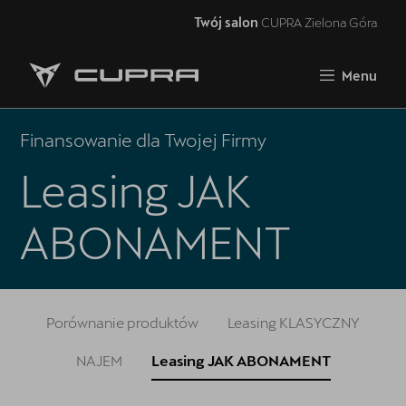
Twój salon
CUPRA Zielona Góra
Zamknij
Menu
Strona główna
Oferta i aktualności
Finansowanie dla Twojej Firmy
Samochody dostępne od ręki
Leasing JAK
5 lat gwarancji
ABONAMENT
Finansowanie
Serwis
Porównanie produktów
Leasing KLASYCZNY
Oryginalne części zamienne
NAJEM
Leasing JAK ABONAMENT
Akcesoria CUPRA