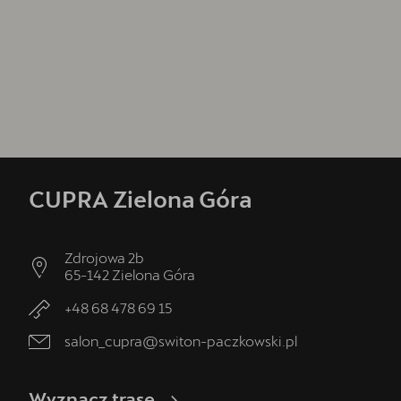
CUPRA Zielona Góra
Zdrojowa 2b
65-142
Zielona Góra
+48 68 478 69 15
salon_cupra@switon-paczkowski.pl
Wyznacz trasę