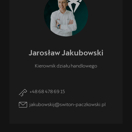
Jarosław
Jakubowski
Kierownik działu handlowego
+48 68 478 69 15
jakubowskij@switon-paczkowski.pl