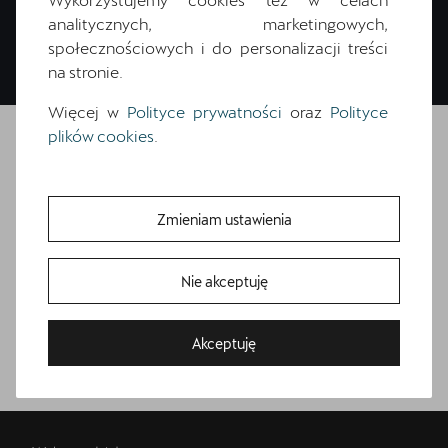
analitycznych, marketingowych,
społecznościowych i do personalizacji treści
na stronie.
Więcej w
Polityce prywatności
oraz
Polityce
plików cookies
.
Skontaktuj się z
Zmieniam ustawienia
nami
Nie akceptuję
Bezpłatna jazda próbna
Akceptuję
Przetestuj model z wybranym silnikiem i skrzynią biegów