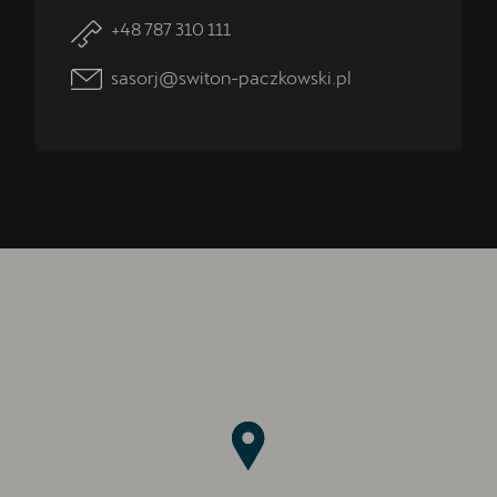
+48 787 310 111
sasorj@switon-paczkowski.pl