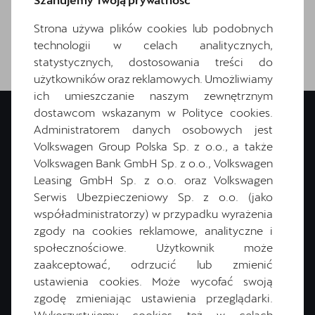
Strona używa plików cookies lub podobnych
technologii w celach analitycznych,
statystycznych, dostosowania treści do
użytkowników oraz reklamowych. Umożliwiamy
ich umieszczanie naszym zewnętrznym
dostawcom wskazanym w Polityce cookies.
Administratorem danych osobowych jest
Volkswagen Group Polska Sp. z o.o., a także
Volkswagen Bank GmbH Sp. z o.o., Volkswagen
Masz pytania?
Leasing GmbH Sp. z o.o. oraz Volkswagen
Serwis Ubezpieczeniowy Sp. z o.o. (jako
Wypełnij formularz. Skontaktujemy się z Tobą i pomożemy Ci
współadministratorzy) w przypadku wyrażenia
wybrać optymalne finansowanie!
zgody na cookies reklamowe, analityczne i
społecznościowe. Użytkownik może
zaakceptować, odrzucić lub zmienić
Zamów kontakt
ustawienia cookies. Może wycofać swoją
zgodę zmieniając ustawienia przeglądarki.
Wykorzystujemy cookies też w celach