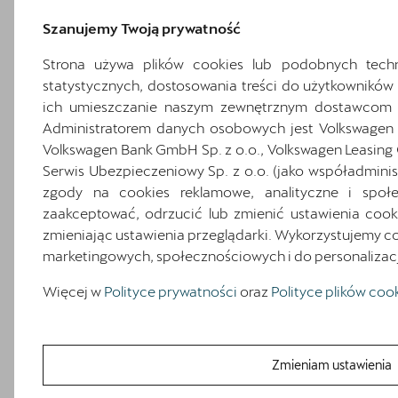
https://policies.google.com/privacy?hl=pl
Szanujemy Twoją prywatność
Google Ads
Strona używa plików cookies lub podobnych techno
statystycznych, dostosowania treści do użytkownikó
Korzystamy z narzędzi służących do celów
ich umieszczanie naszym zewnętrznym dostawcom 
reklamowych oraz re-marketingowych. W
Administratorem danych osobowych jest Volkswagen G
tym celu wykorzystywane są pliki cookies
Volkswagen Bank GmbH Sp. z o.o., Volkswagen Leasing
firmy Google dotyczące usług DoubleClick
Serwis Ubezpieczeniowy Sp. z o.o. (jako współadmini
(DoubleClick Campaign Manager,
zgody na cookies reklamowe, analityczne i społ
Doubleclick Bid Manager, DoubleClick
zaakceptować, odrzucić lub zmienić ustawienia coo
Search, DoubleClick Floodlight). Zewnętrzni
zmieniając ustawienia przeglądarki. Wykorzystujemy co
dostawcy, instalują odpowiedni kod lub
marketingowych, społecznościowych i do personalizacji 
pixel, aby pobrać informacje o aktywności
Użytkownika w Serwisach i następnie na tej
Więcej w
Polityce prywatności
oraz
Polityce plików coo
podstawie Użytkownikowi, który odwiedził
nasze Serwisy, wyświetlają się nasze reklamy
na innych stronach internetowych
należących do sieci reklamowej naszych
Zmieniam ustawienia
zewnętrznych dostawców (tzw.