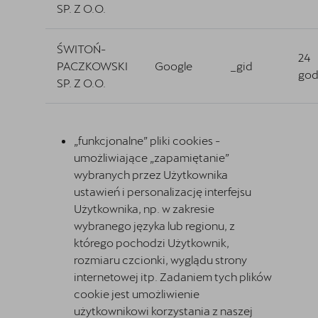
SP. Z O.O.
ŚWITOŃ-
24
PACZKOWSKI
Google
_gid
god
SP. Z O.O.
„funkcjonalne” pliki cookies -
umożliwiające „zapamiętanie”
wybranych przez Użytkownika
ustawień i personalizację interfejsu
Użytkownika, np. w zakresie
wybranego języka lub regionu, z
którego pochodzi Użytkownik,
rozmiaru czcionki, wyglądu strony
internetowej itp. Zadaniem tych plików
cookie jest umożliwienie
użytkownikowi korzystania z naszej