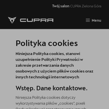
Twój salon
CUPRA Zielona Góra
Zamknij
Menu
Strona główna
Oferta i aktualności
Polityka cookies
Samochody dostępne od ręki
Niniejsza Polityka cookies, stanowi
5 lat gwarancji
uzupełnienie Polityki Prywatności w
zakresie przetwarzania danych
Finansowanie
osobowych z użyciem plików cookies oraz
innych technologii internetowych
Serwis
Wstęp. Dane kontaktowe.
Oryginalne części zamienne
Niniejsza Polityka cookies dotyczy
Akcesoria CUPRA
wykorzystywania plików „cookies”, pixeli
(kody pikselowe) oraz stosowania innych