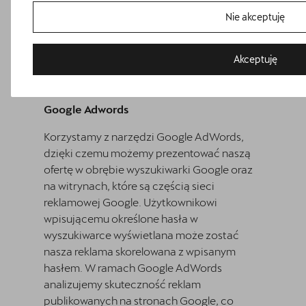
remarketing), a także zbierają informacje na
Nie akceptuję
temat wykonanej kampanii, wykonują
analitykę stron oraz analizują segmenty.
Akceptuję
https://policies.google.com/technologies/ads?
hl=pl
Google Adwords
Korzystamy z narzędzi Google AdWords,
dzięki czemu możemy prezentować naszą
Bezpłatna jazda próbna
ofertę w obrębie wyszukiwarki Google oraz
Przetestuj model z wybranym silnikiem i skrzynią biegów
na witrynach, które są częścią sieci
reklamowej Google. Użytkownikowi
wpisującemu określone hasła w
wyszukiwarce wyświetlana może zostać
nasza reklama skorelowana z wpisanym
hasłem. W ramach Google AdWords
analizujemy skuteczność reklam
publikowanych na stronach Google, co