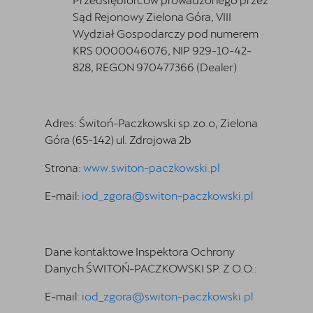
Sąd Rejonowy Zielona Góra, VIII
Wydział Gospodarczy pod numerem
KRS 0000046076, NIP 929-10-42-
828, REGON 970477366 (Dealer)
Adres:
Świtoń-Paczkowski sp.zo.o, Zielona
Góra (65-142) ul. Zdrojowa 2b
Strona:
www.switon-paczkowski.pl
E-mail:
iod_zgora@switon-paczkowski.pl
Dane kontaktowe Inspektora Ochrony
Danych
ŚWITOŃ-PACZKOWSKI SP. Z O.O.
:
E-mail:
iod_zgora@switon-paczkowski.pl