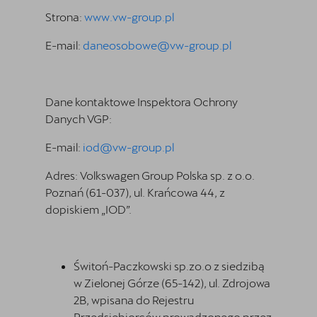
Strona:
www.vw-group.pl
E-mail:
daneosobowe@vw-group.pl
Dane kontaktowe Inspektora Ochrony
Danych VGP:
E-mail:
iod@vw-group.pl
Adres: Volkswagen Group Polska sp. z o.o.
Poznań (61-037), ul. Krańcowa 44, z
dopiskiem „IOD”.
Świtoń-Paczkowski sp.zo.o z siedzibą
w Zielonej Górze (65-142), ul. Zdrojowa
2B, wpisana do Rejestru
Przedsiębiorców prowadzonego przez