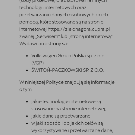
Jazda próbna CUPRĄ
technologii internetowych oraz
Kontakt
przetwarzaniu danych osobowych za ich
pomocą, które stosowane są na stronie
Najem długoterminowy
internetowej
https://zielonagora.cupra.pl
zwanej „Serwisem” lub „stroną internetową”.
Wydawcami strony są:
Volkswagen Group Polska sp. z o.o.
(VGP)
ŚWITOŃ-PACZKOWSKI SP. Z O.O.
W niniejszej Polityce znajdują się informacje
o tym:
jakie technologie internetowe są
stosowane na stronie internetowej,
jakie dane są przetwarzane,
w jaki sposób i do jakich celów są
wykorzystywane i przetwarzane dane,