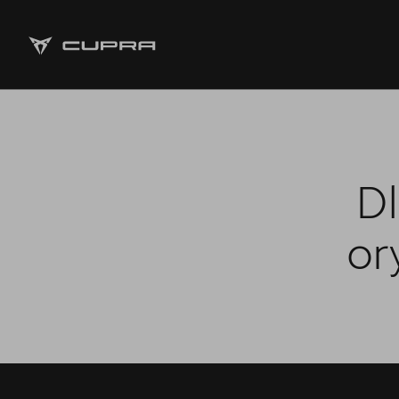
Strona główna
Oferta i aktualności
Dl
Samochody dostępne od ręki
or
5 lat gwarancji
Finansowanie
Serwis
Oryginalne części zamienne