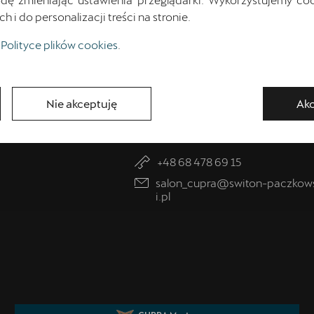
Skontaktuj się z nam
i do personalizacji treści na stronie.
Polityce plików cookies
.
Nie akceptuję
Akc
Dane kontaktowe
+48 68 478 69 15
salon_cupra@switon-paczkow
i.pl