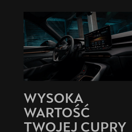
Akcesoria CUPRA
Jazda próbna CUPRĄ
Kontakt
Najem długoterminowy
WYSOKA
WARTOŚĆ
TWOJEJ CUPRY