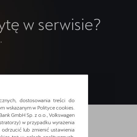
tę w serwisie?
.
cznych, dostosowania treści do
m wskazanym w Polityce cookies.
 Bank GmbH Sp. z o.o., Volkswagen
stratorzy) w przypadku wyrażenia
odrzucić lub zmienić ustawienia
ies też w celach analitycznych,