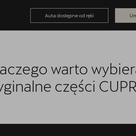
Auta dostępne od ręki
Um
aczego warto wybie
yginalne części CUP