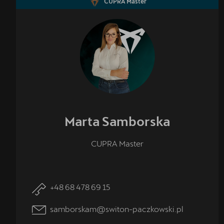
CUPRA Master
Marta
Samborska
CUPRA Master
+48 68 478 69 15
samborskam@switon-paczkowski.pl