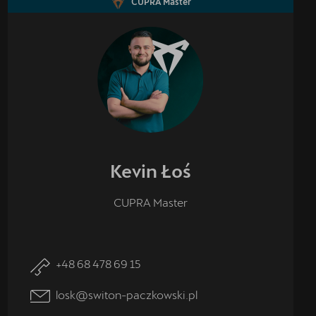
CUPRA Master
Kevin
Łoś
CUPRA Master
+48 68 478 69 15
losk@switon-paczkowski.pl