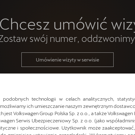
 Chcesz umówić wizy
Zostaw swój numer, oddzwonimy
Umówienie wizyty w serwisie
 podobnych technologii w celach analitycznych, statysty
Umożliwiamy ich umieszczanie naszym zewnętrznym dostawco
jest Volkswagen Group Polska Sp. z o.o., a także Volkswagen
swagen Serwis Ubezpieczeniowy Sp. z o.o. (jako współadmini
ityczne i społecznościowe. Użytkownik może zaakceptować, 
ę zmieniając ustawienia przeglądarki. Wykorzystujemy cook