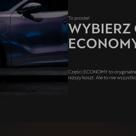
To proste!
WYBIERZ 
ECONOMY
Części ECONOMY to oryginalne 
niższy koszt. Ale to nie wszys