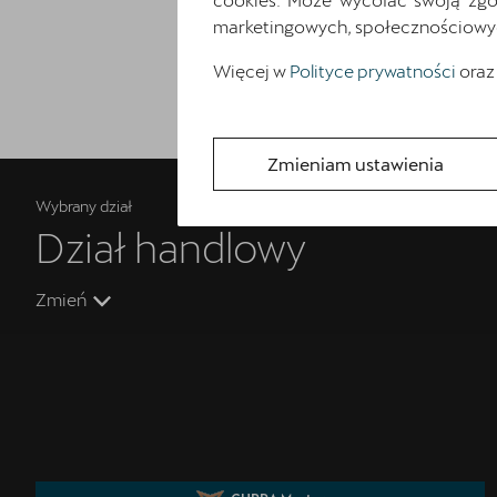
marketingowych, społecznościowych 
Więcej w
Polityce prywatności
oraz
Zmieniam ustawienia
Wybrany dział
Dział handlowy
Zmień