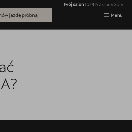
Twój salon
CUPRA Zielona Góra
Zamknij
ów jazdę próbną
Menu
rać
RA?
Bezpłatna jazda próbna
Przetestuj model z wybranym silnikiem
i skrzynią biegów