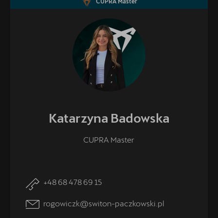
CUPRA Master
Katarzyna
Badowska
CUPRA Master
+48 68 478 69 15
rogowiczk@switon-paczkowski.pl