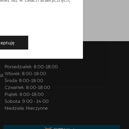
i
eptuję
Godziny otwarcia
Poniedziałek:
8:00
-
18:00
Wtorek:
8:00
-
18:00
sk
Środa:
8:00
-
18:00
Czwartek:
8:00
-
18:00
Piątek:
8:00
-
18:00
Sobota:
9:00
-
14:00
Niedziela:
Nieczynne