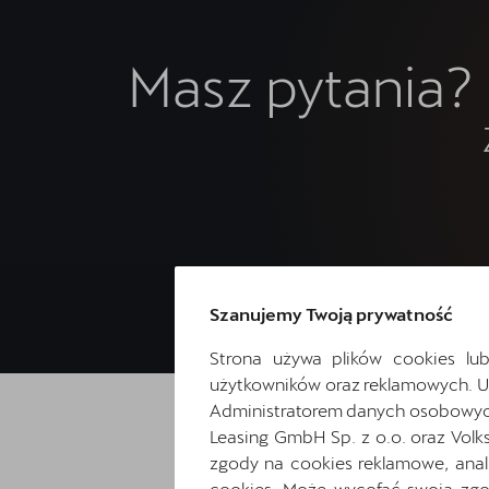
Masz pytania?
Szanujemy Twoją prywatność
Strona używa plików cookies lub
użytkowników oraz reklamowych. 
Administratorem danych osobowych 
Leasing GmbH Sp. z o.o. oraz Volk
zgody na cookies reklamowe, anal
cookies. Może wycofać swoją zgod