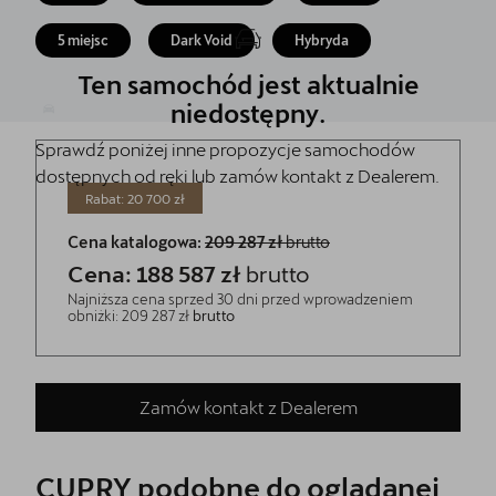
Jazda próbna CUPRĄ
5 miejsc
Dark Void
Hybryda
Kontakt
Ten samochód jest aktualnie
Najem długoterminowy
niedostępny.
Sprawdź poniżej inne propozycje samochodów
dostępnych od ręki lub zamów kontakt z Dealerem.
Rabat: 20 700 zł
Cena katalogowa:
209 287 zł
brutto
Cena: 188 587 zł
brutto
Najniższa cena sprzed 30 dni przed wprowadzeniem
obniżki: 209 287 zł
brutto
Zamów kontakt z Dealerem
CUPRY podobne do oglądanej