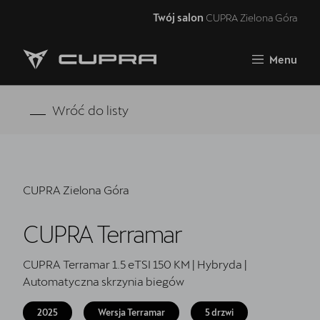
Twój salon
CUPRA Zielona Góra
Zamknij
Menu
Strona główna
Oferta i aktualności
Wróć do listy
Samochody dostępne od ręki
5 lat gwarancji
CUPRA Zielona Góra
Finansowanie
CUPRA Terramar
Serwis
Oryginalne części zamienne
CUPRA Terramar 1.5 eTSI 150 KM | Hybryda |
Automatyczna skrzynia biegów
Akcesoria CUPRA
2025
Wersja Terramar
5 drzwi