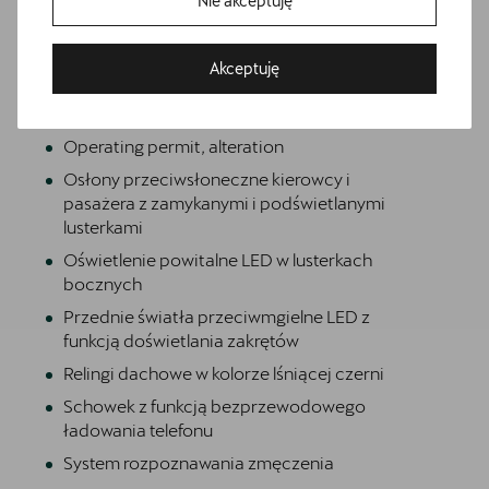
Nie akceptuję
Hamulce tarczowe z przodu
Informacje o oponach
Bezpłatna jazda próbna
Akceptuję
Media System Plus: 12.9-calowy kolorowy
Przetestuj model z wybranym silnikiem i skrzynią biegów
ekran dotykowy
Operating permit, alteration
Osłony przeciwsłoneczne kierowcy i
pasażera z zamykanymi i podświetlanymi
lusterkami
Oświetlenie powitalne LED w lusterkach
bocznych
Przednie światła przeciwmgielne LED z
funkcją doświetlania zakrętów
Relingi dachowe w kolorze lśniącej czerni
Schowek z funkcją bezprzewodowego
ładowania telefonu
System rozpoznawania zmęczenia