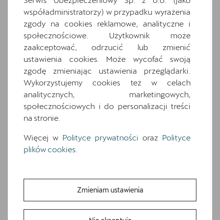
Ten samochód bazuje na wersji
Terramar
.
Zapoznaj się z wybranymi elementami jego
współadministratorzy) w przypadku wyrażenia
wyposażenia. O pełną specyfikację zapytaj
zgody na cookies reklamowe, analityczne i
dealera.
społecznościowe. Użytkownik może
zaakceptować, odrzucić lub zmienić
Wyposażenie standardowe
ustawienia cookies. Może wycofać swoją
zgodę zmieniając ustawienia przeglądarki.
Wyposażenie dodatkowe i pakiety
Wykorzystujemy cookies też w celach
2 gniazda USB typu C z przodu i 2 typu C z
analitycznych, marketingowych,
tyłu
społecznościowych i do personalizacji treści
7 poduszek powietrznych (2 przednie, 2
na stronie.
boczne, 2 kurtyny powietrzne, poduszka
centralna)
Więcej w
Polityce prywatności
oraz
Polityce
Awaryjne wspomaganie kierowaniem i
plików cookies
.
asystent skrętu
Dwupoziomowa podłoga bagażnika
Extended pedestrian protection
Zmieniam ustawienia
Funkcja świateł autostradowych
Gniazdo 12V z przodu i 230V w bagażniku