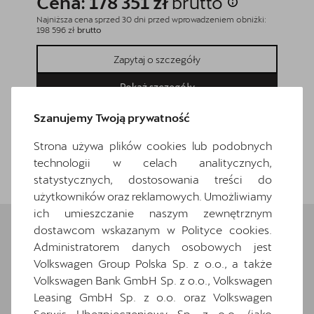
Cena: 178 351 zł
brutto
Cena
Najniższa cena sprzed 30 dni przed wprowadzeniem obniżki:
Najniższa
198 596 zł
brutto
195 472 z
Zapytaj o szczegóły
Pokaż szczegóły
Szanujemy Twoją prywatność
Strona używa plików cookies lub podobnych
Wróć do listy
technologii w celach analitycznych,
statystycznych, dostosowania treści do
użytkowników oraz reklamowych. Umożliwiamy
ich umieszczanie naszym zewnętrznym
dostawcom wskazanym w Polityce cookies.
Administratorem danych osobowych jest
Wybrane elementy
Volkswagen Group Polska Sp. z o.o., a także
wyposażenia
Volkswagen Bank GmbH Sp. z o.o., Volkswagen
Leasing GmbH Sp. z o.o. oraz Volkswagen
Serwis Ubezpieczeniowy Sp. z o.o. (jako