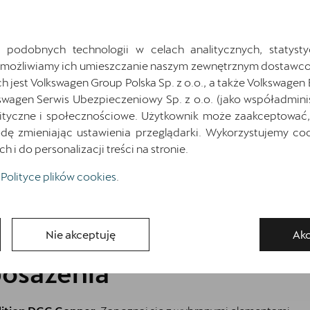
Cena katalogowa:
233 053 zł
brutto
Cena: 198 735 zł
brutto
 podobnych technologii w celach analitycznych, statysty
Najniższa cena sprzed 30 dni przed wprowadzeniem obniżki: 233 053
zł
brutto
Umożliwiamy ich umieszczanie naszym zewnętrznym dostawco
jest Volkswagen Group Polska Sp. z o.o., a także Volkswagen
Pokaż szczegóły
Zapytaj o szczegóły
swagen Serwis Ubezpieczeniowy Sp. z o.o. (jako współadmini
ityczne i społecznościowe. Użytkownik może zaakceptować, 
ę zmieniając ustawienia przeglądarki. Wykorzystujemy cook
i do personalizacji treści na stronie.
Wróć do listy
Polityce plików cookies
.
Nie akceptuję
Akc
osażenia