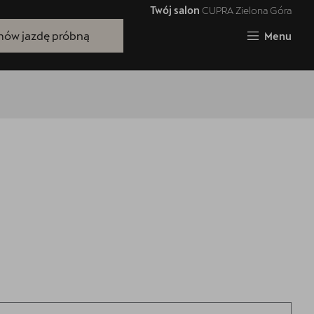
Twój salon
CUPRA Zielona Góra
Zamknij
ów jazdę próbną
Menu
Bezpłatna jazda próbna
Przetestuj model z wybranym silnikiem
i skrzynią biegów