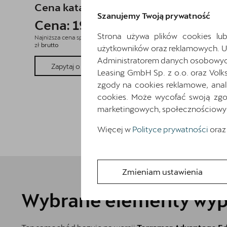
Cena katalogowa:
227 427 zł
brutto
Szanujemy Twoją prywatność
Cena: 193 391 zł
brutto
Strona używa plików cookies lub
Najniższa cena sprzed 30 dni przed wprowadzeniem obniżki: 227 427
zł
brutto
użytkowników oraz reklamowych. 
Administratorem danych osobowych 
Pokaż szczegóły
Zapytaj o szczegóły
Leasing GmbH Sp. z o.o. oraz Volk
zgody na cookies reklamowe, anal
cookies. Może wycofać swoją zgod
marketingowych, społecznościowych 
Więcej w
Polityce prywatności
oraz
Zmieniam ustawienia
Wybrane elementy wyp