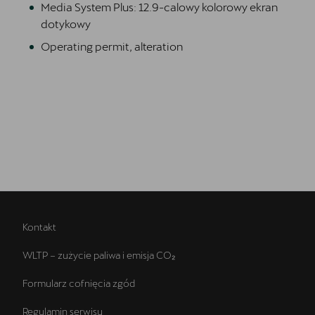
Media System Plus: 12.9-calowy kolorowy ekran
dotykowy
Operating permit, alteration
Kontakt
WLTP – zużycie paliwa i emisja CO₂
Formularz cofnięcia zgód
Regulamin serwisu