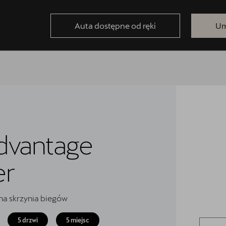
Auta dostępne od ręki
Um
dvantage
er
na skrzynia biegów
5 drzwi
5 miejsc