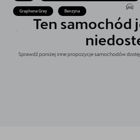
Akcesoria CUPRA
Graphene Grey
Benzyna
Jazda próbna CUPRĄ
Ten samochód j
Kontakt
niedost
Najem długoterminowy
Sprawdź poniżej inne propozycje samochodów dostęp