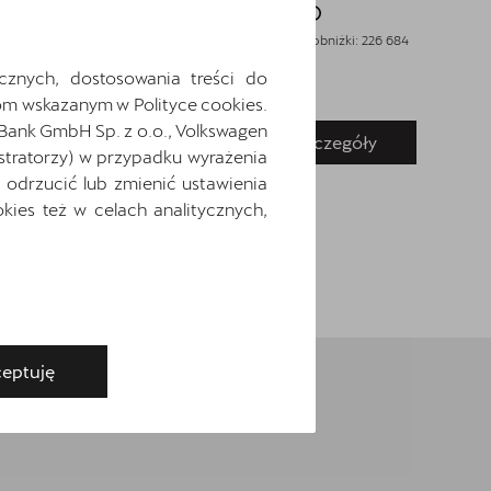
Cena: 192 685 zł
brutto
Cen
Najniższa cena sprzed 30 dni przed wprowadzeniem obniżki: 226 684
Najniż
zł
brutto
zł
brut
cznych, dostosowania treści do
m wskazanym w Polityce cookies.
 Bank GmbH Sp. z o.o., Volkswagen
Pokaż szczegóły
Zapytaj o szczegóły
stratorzy) w przypadku wyrażenia
odrzucić lub zmienić ustawienia
ies też w celach analitycznych,
eptuję