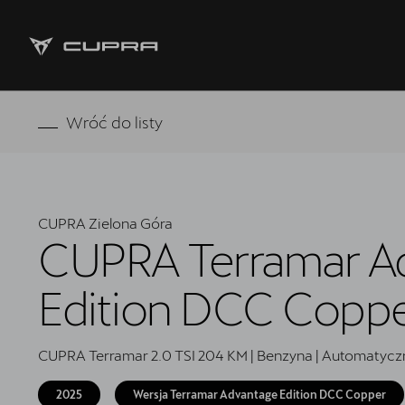
Strona główna
Wróć do listy
Oferta i aktualności
Samochody dostępne od ręki
CUPRA Zielona Góra
5 lat gwarancji
CUPRA Terramar A
Finansowanie
Edition DCC Copp
Serwis
CUPRA Terramar 2.0 TSI 204 KM | Benzyna | Automatycz
Oryginalne części zamienne
2025
Wersja Terramar Advantage Edition DCC Copper