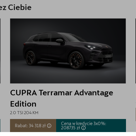
z Ciebie
CUPRA Terramar Advantage
Edition
2.0 TSI 204 KM
Cena w kredycie 3x0%:
Rabat: 34 318 zł
208735
zł