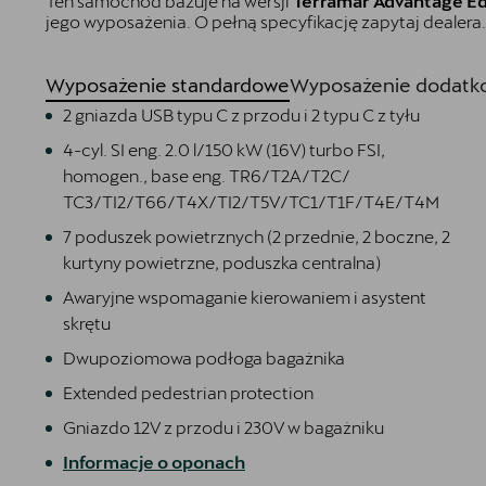
Ten samochód bazuje na wersji
Terramar Advantage E
jego wyposażenia. O pełną specyfikację zapytaj dealera.
Wyposażenie standardowe
Wyposażenie dodatko
2 gniazda USB typu C z przodu i 2 typu C z tyłu
4-cyl. SI eng. 2.0 l/150 kW (16V) turbo FSI,
homogen., base eng. TR6/T2A/T2C/
TC3/TI2/T66/T4X/TI2/T5V/TC1/T1F/T4E/T4M
7 poduszek powietrznych (2 przednie, 2 boczne, 2
kurtyny powietrzne, poduszka centralna)
Awaryjne wspomaganie kierowaniem i asystent
skrętu
Dwupoziomowa podłoga bagażnika
Extended pedestrian protection
Gniazdo 12V z przodu i 230V w bagażniku
Informacje o oponach