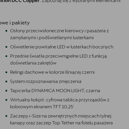
dition DCC Copper
. Zapoznaj się z wybranymi elementami
we i pakiety
Osłony przeciwsłoneczne kierowcy i pasażera z
zamykanymi i podświetlanymi lusterkami
Oświetlenie powitalne LED w lusterkach bocznych
Przednie światła przeciwmgielne LED z funkcją
doświetlania zakrętów
Relingi dachowe w kolorze lśniącej czerni
System rozpoznawania zmęczenia
Tapicerka DYNAMICA MOON LIGHT, czarna
Wirtualny kokpit: cyfrowa tablica przyrząadów z
kolorowym ekranem TFT 10,25'
Zaczepy i-Size na zewnętrznych miejscach tylnej
kanapy oraz zaczep Top Tether na fotelu pasażera