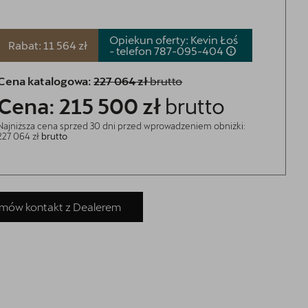
Opiekun oferty: Kevin Łoś
Rabat: 11 564 zł
- telefon
787-095-404
Cena katalogowa:
227 064 zł
brutto
Cena: 215 500 zł
brutto
Najniższa cena sprzed 30 dni przed wprowadzeniem obniżki:
227 064 zł
brutto
mów kontakt z Dealerem