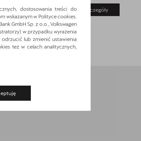
cznych, dostosowania treści do
Pokaż szczegóły
Zapytaj o szczegóły
m wskazanym w Polityce cookies.
 Bank GmbH Sp. z o.o., Volkswagen
stratorzy) w przypadku wyrażenia
odrzucić lub zmienić ustawienia
ies też w celach analitycznych,
eptuję