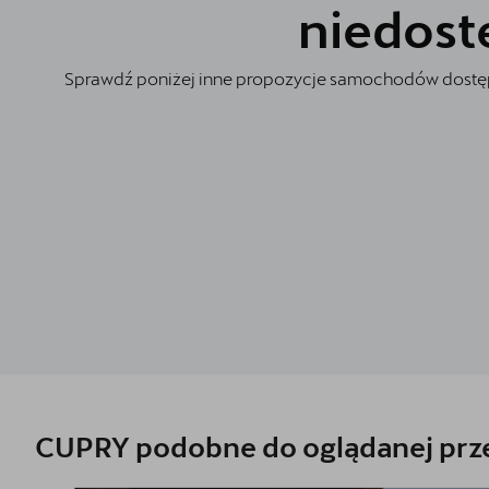
Akcesoria CUPRA
niedost
Jazda próbna CUPRĄ
Sprawdź poniżej inne propozycje samochodów dostęp
Kontakt
Najem długoterminowy
CUPRY podobne do oglądanej prze