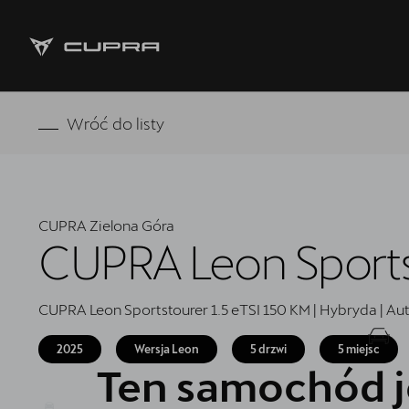
Strona główna
Wróć do listy
Oferta i aktualności
Samochody dostępne od ręki
CUPRA Zielona Góra
5 lat gwarancji
CUPRA Leon Sports
Finansowanie
CUPRA Leon Sportstourer 1.5 eTSI 150 KM | Hybryda | A
Serwis
2025
Wersja Leon
5 drzwi
5 miejsc
Oryginalne części zamienne
Ten samochód j