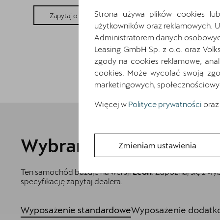
Strona używa plików cookies lub
Pokaż szczegóły
Zapytaj o szczegóły
użytkowników oraz reklamowych. 
Administratorem danych osobowych 
Leasing GmbH Sp. z o.o. oraz Volk
zgody na cookies reklamowe, anal
cookies. Może wycofać swoją zgod
marketingowych, społecznościowych 
Więcej w
Polityce prywatności
oraz
Wybrane elementy wyp
Zmieniam ustawienia
Ten samochód bazuje na wersji
Leon
. Zapoznaj się z w
specyfikację zapytaj dealera.
Wyposażenie standardowe
Wyposażenie dodatko