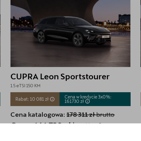
CUPRA Leon Sportstourer
1.5 eTSI 150 KM
Cena w kredycie 3x0%:
Rabat: 10 081 zł
161730
zł
Cena katalogowa:
178 311 zł
brutto
Cena: 141 730 zł
brutto
Najniższa cena sprzed 30 dni przed wprowadzeniem obniżki: 151 811 zł
brutto