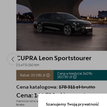
CUPRA Leon Sportstourer
1.5 eTSI 150 KM
Cena w kredycie 3x0%:
Rabat: 10 081 zł
161730
zł
Cena katalogowa:
178 311 zł
brutto
Cena: 141 730 zł
brutto
Najniższa cena sprzed 30 dni przed wprowadzeniem obniżki: 151 811 zł
Szanujemy Twoją prywatność
brutto