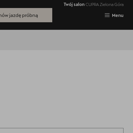
Twój salon
CUPRA Zielona Góra
Zamknij
ów jazdę próbną
Menu
Bezpłatna jazda próbna
Przetestuj model z wybranym silnikiem
i skrzynią biegów