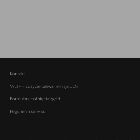
Kontakt
WLTP – zużycie paliwa i emisja CO₂
Formularz cofnięcia zgód
Regulamin serwisu