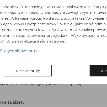
 podobnych technologii w celach analitycznych, statysty
Pokaż szczegóły
Zapytaj o szczegóły
Umożliwiamy ich umieszczanie naszym zewnętrznym dostawco
jest Volkswagen Group Polska Sp. z o.o., a także Volkswagen
swagen Serwis Ubezpieczeniowy Sp. z o.o. (jako współadmini
ityczne i społecznościowe. Użytkownik może zaakceptować, 
Wróć do listy
ę zmieniając ustawienia przeglądarki. Wykorzystujemy cook
i do personalizacji treści na stronie.
Polityce plików cookies
.
osażenia
Nie akceptuję
Akc
ybranymi elementami jego wyposażenia. O pełną
we i pakiety