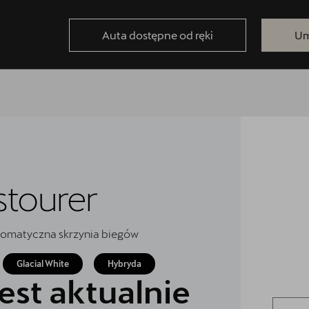
Auta dostępne od ręki
Um
tourer
utomatyczna skrzynia biegów
Glacial White
Hybryda
est aktualnie