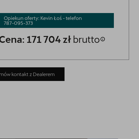
Opiekun oferty: Kevin Łoś - telefon
787-095-373
Cena: 171 704 zł
brutto
mów kontakt z Dealerem