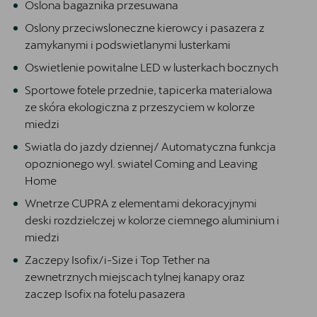
Oslona bagaznika przesuwana
Oslony przeciwsloneczne kierowcy i pasazera z
zamykanymi i podswietlanymi lusterkami
Oswietlenie powitalne LED w lusterkach bocznych
Sportowe fotele przednie, tapicerka materialowa
ze skóra ekologiczna z przeszyciem w kolorze
miedzi
Swiatla do jazdy dziennej/ Automatyczna funkcja
opoznionego wyl. swiatel Coming and Leaving
Home
Wnetrze CUPRA z elementami dekoracyjnymi
deski rozdzielczej w kolorze ciemnego aluminium i
miedzi
Zaczepy Isofix/i-Size i Top Tether na
zewnetrznych miejscach tylnej kanapy oraz
zaczep Isofix na fotelu pasazera