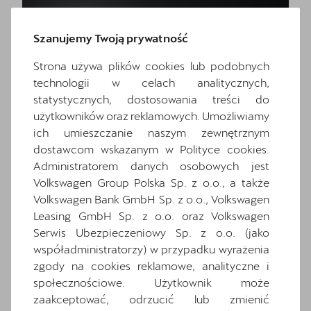
Szanujemy Twoją prywatność
Strona używa plików cookies lub podobnych
technologii w celach analitycznych,
statystycznych, dostosowania treści do
użytkowników oraz reklamowych. Umożliwiamy
ich umieszczanie naszym zewnętrznym
CUPRA Terramar
dostawcom wskazanym w Polityce cookies.
Administratorem danych osobowych jest
1.5 eTSI 150 KM
Volkswagen Group Polska Sp. z o.o., a także
Cena w kredycie 3x0%:
Rabat: 33 160 zł
Volkswagen Bank GmbH Sp. z o.o., Volkswagen
186742
zł
Leasing GmbH Sp. z o.o. oraz Volkswagen
Cena katalogowa:
209 903 zł
brutto
Serwis Ubezpieczeniowy Sp. z o.o. (jako
współadministratorzy) w przypadku wyrażenia
Cena: 176 743 zł
brutto
zgody na cookies reklamowe, analityczne i
Najniższa cena sprzed 30 dni przed wprowadzeniem obniżki: 209 903
społecznościowe. Użytkownik może
zł
brutto
zaakceptować, odrzucić lub zmienić
Pokaż szczegóły