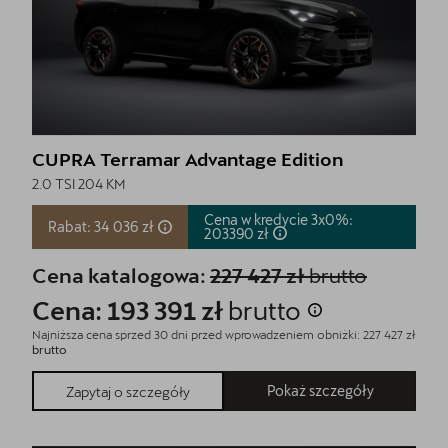
CUPRA Terramar Advantage Edition
2.0 TSI 204 KM
Cena w kredycie 3x0%:
Rabat: 34 036 zł
203390
zł
Cena katalogowa:
227 427 zł
brutto
Cena: 193 391 zł
brutto
Najniższa cena sprzed 30 dni przed wprowadzeniem obniżki: 227 427 zł
brutto
Pokaż szczegóły
Zapytaj o szczegóły