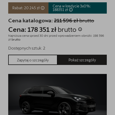
Cena w kredycie 3x0%:
Rabat: 20 245 zł
188351
zł
Cena katalogowa:
211 596 zł
brutto
Cena: 178 351 zł
brutto
Najniższa cena sprzed 30 dni przed wprowadzeniem obniżki: 198 596
zł
brutto
Dostępnych sztuk:
2
Pokaż szczegóły
Zapytaj o szczegóły