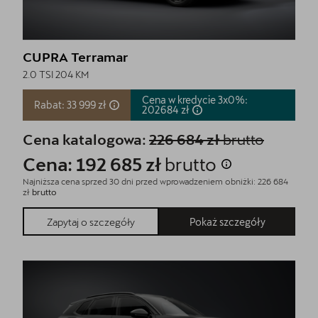
CUPRA Terramar
2.0 TSI 204 KM
Cena w kredycie 3x0%:
Rabat: 33 999 zł
202684
zł
Cena katalogowa:
226 684 zł
brutto
Cena: 192 685 zł
brutto
Najniższa cena sprzed 30 dni przed wprowadzeniem obniżki: 226 684
zł
brutto
Pokaż szczegóły
Zapytaj o szczegóły