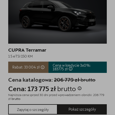
CUPRA Terramar
1.5 eTSI 150 KM
Cena w kredycie 3x0%:
Rabat: 33 004 zł
183775
zł
Cena katalogowa:
206 779 zł
brutto
Cena: 173 775 zł
brutto
Najniższa cena sprzed 30 dni przed wprowadzeniem obniżki: 206 779
zł
brutto
Pokaż szczegóły
Zapytaj o szczegóły