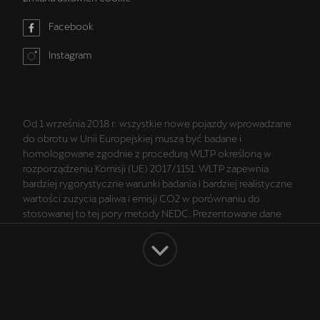
Facebook
Instagram
Od 1 września 2018 r. wszystkie nowe pojazdy wprowadzane
do obrotu w Unii Europejskiej muszą być badane i
homologowane zgodnie z procedurą WLTP określoną w
rozporządzeniu Komisji (UE) 2017/1151. WLTP zapewnia
bardziej rygorystyczne warunki badania i bardziej realistyczne
wartości zużycia paliwa i emisji CO2 w porównaniu do
stosowanej to tej pory metody NEDC. Prezentowane dane
dotyczące wartości zużycia paliwa i emisji CO2 są danymi
zgodnymi ze świadectwem homologacji typu wyznaczonymi
zgodnie z procedurą WLTP. Więcej informacji na temat WLTP
na stronie: https://www.cupraofficial.pl/wltp.html.
Montaż akcesoriów w pojeździe może mieć wpływ na
Facebook
Instagram
poziom zużycia paliwa/energii, emisję CO2 lub zasięg w