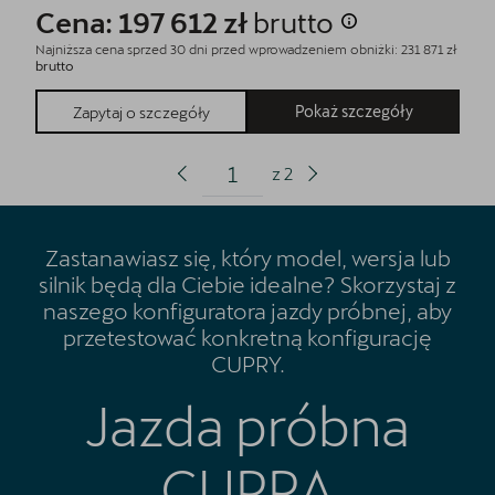
Cena: 197 612 zł
brutto
Najniższa cena sprzed 30 dni przed wprowadzeniem obniżki: 231 871 zł
brutto
Pokaż szczegóły
Zapytaj o szczegóły
z
2
Zastanawiasz się, który model, wersja lub
silnik będą dla Ciebie idealne? Skorzystaj z
naszego konfiguratora jazdy próbnej, aby
przetestować konkretną konfigurację
CUPRY.
Jazda próbna
CUPRĄ