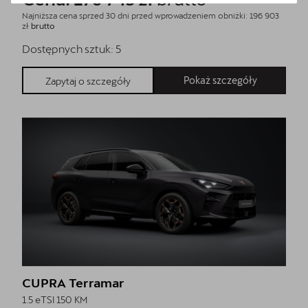
Najniższa cena sprzed 30 dni przed wprowadzeniem obniżki: 196 903
zł
brutto
Dostępnych sztuk:
5
Pokaż szczegóły
Zapytaj o szczegóły
CUPRA Terramar
1.5 eTSI 150 KM