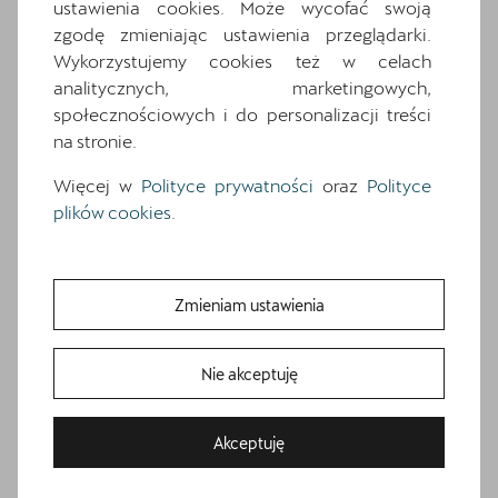
Zapytaj o szczegóły
ustawienia cookies. Może wycofać swoją
zgodę zmieniając ustawienia przeglądarki.
Wykorzystujemy cookies też w celach
analitycznych, marketingowych,
społecznościowych i do personalizacji treści
na stronie.
Więcej w
Polityce prywatności
oraz
Polityce
plików cookies
.
Zmieniam ustawienia
CUPRA Terramar
1.5 eTSI 150 KM
Nie akceptuję
Cena w kredycie 3x0%:
Rabat: 20 160 zł
186742
zł
Bezpłatna jazda próbna
Akceptuję
Cena katalogowa:
209 903 zł
brutto
Przetestuj model z wybranym silnikiem i skrzynią biegów
Cena: 176 743 zł
brutto