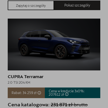
Pokaż szczegóły
Zapytaj o szczegóły
CUPRA Terramar
2.0 TSI 204 KM
Cena w kredycie 3x0%:
Rabat: 34 259 zł
207612
zł
Cena katalogowa:
231 871 zł
brutto