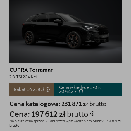
CUPRA Terramar
2.0 TSI 204 KM
Cena w kredycie 3x0%:
Rabat: 34 259 zł
207612
zł
Cena katalogowa:
231 871 zł
brutto
Cena: 197 612 zł
brutto
Najniższa cena sprzed 30 dni przed wprowadzeniem obniżki: 231 871 zł
brutto