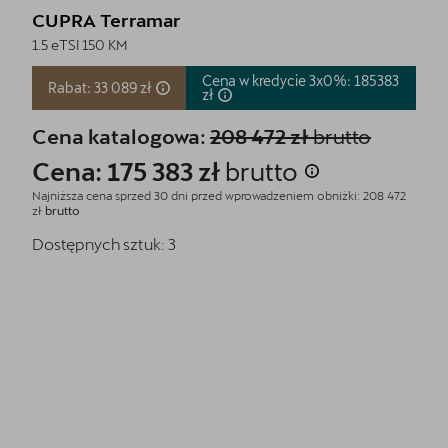
CUPRA Terramar
1.5 eTSI 150 KM
Cena w kredycie 3x0%: 185383
Rabat: 33 089 zł
zł
Cena katalogowa:
208 472 zł
brutto
Cena: 175 383 zł
brutto
Najniższa cena sprzed 30 dni przed wprowadzeniem obniżki: 208 472
zł
brutto
Dostępnych sztuk:
3
Pokaż szczegóły
Zapytaj o szczegóły