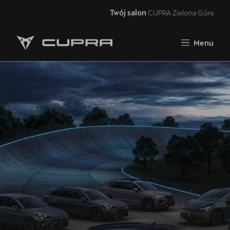
Twój salon
CUPRA Zielona Góra
Zamknij
Menu
Strona główna
Oferta i aktualności
Samochody dostępne od ręki
5 lat gwarancji
Finansowanie
Serwis
Oryginalne części zamienne
Akcesoria CUPRA