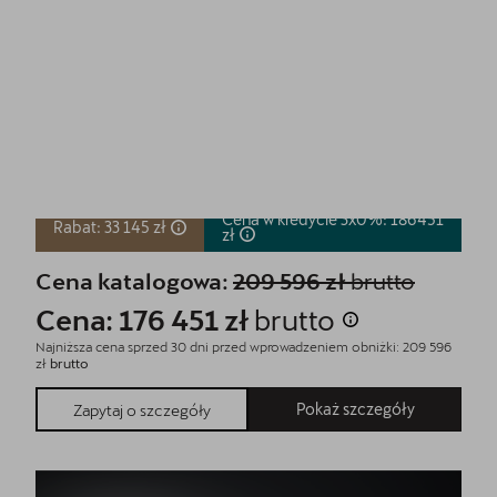
CUPRA Terramar
1.5 eTSI 150 KM
Cena w kredycie 3x0%: 186451
Rabat: 33 145 zł
zł
Cena katalogowa:
209 596 zł
brutto
Cena: 176 451 zł
brutto
Najniższa cena sprzed 30 dni przed wprowadzeniem obniżki: 209 596
zł
brutto
Pokaż szczegóły
Zapytaj o szczegóły