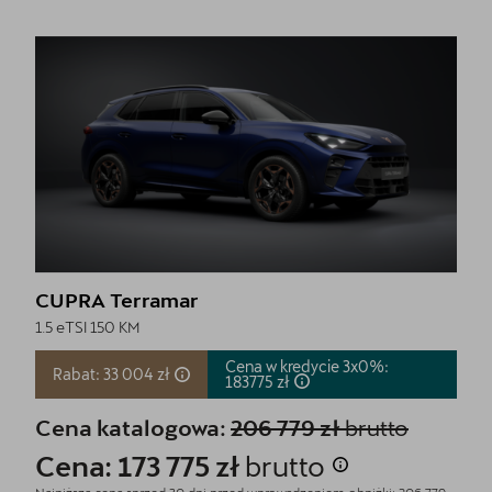
CUPRA Terramar
1.5 eTSI 150 KM
Cena w kredycie 3x0%:
Rabat: 33 004 zł
183775
zł
Cena katalogowa:
206 779 zł
brutto
Cena: 173 775 zł
brutto
Najniższa cena sprzed 30 dni przed wprowadzeniem obniżki: 206 779