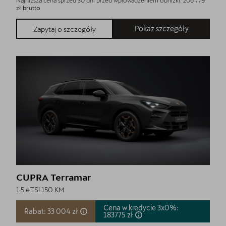
zł
brutto
Pokaż szczegóły
Zapytaj o szczegóły
CUPRA Terramar
1.5 eTSI 150 KM
Cena w kredycie 3x0%:
Rabat: 33 004 zł
183775
zł